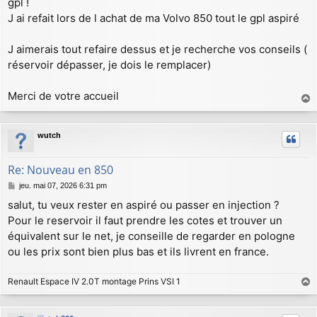
gpl !
g
J ai refait lors de l achat de ma Volvo 850 tout le gpl aspiré
e
J aimerais tout refaire dessus et je recherche vos conseils (
réservoir dépasser, je dois le remplacer)
Merci de votre accueil
a
u
wutch
t
Re: Nouveau en 850
M
jeu. mai 07, 2026 6:31 pm
e
salut, tu veux rester en aspiré ou passer en injection ?
s
Pour le reservoir il faut prendre les cotes et trouver un
s
a
équivalent sur le net, je conseille de regarder en pologne
g
ou les prix sont bien plus bas et ils livrent en france.
e
Renault Espace IV 2.0T montage Prins VSI 1
a
u