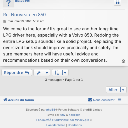
jijatob366
t
Re: Nouveau en 850
M
mar. mai 19, 2026 5:00 am
e
Welcome to the forum! It’s great to see another long-time
s
LPG driver here, especially with a Volvo 850. Redoing the
s
a
entire LPG setup sounds like a solid project. Replacing the
g
oversized tank should improve practicality and safety. I’m
e
sure members here will have useful advice and
recommendations based on their own conversions.
a
u
Répondre
t
3 messages • Page
1
sur
1
Aller
Accueil du forum
Nous contacter
Développé par
phpBB
® Forum Software © phpBB Limited
Style par
Arty
&
halilesen
Forum créé et administré par Mindev.pro
©
Confidentialité
|
Conditions