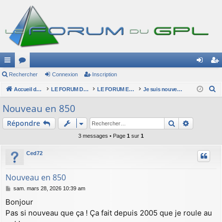
ac
Rechercher
or
Connexion
Inscription
on
ns
R
co
Accueil du forum
u
LE FORUM DU GPL
LE FORUM ET SES INSCRITS
Je suis nouveau !
ne
cri
e
ur
m
xi
pti
Nouveau en 850
c
ci
s
on
on
Rechercher
Recherch
Répondre
h
e
s
3 messages • Page
1
sur
1
r
Ced72
c
h
Nouveau en 850
e
r
M
sam. mars 28, 2026 10:39 am
e
Bonjour
s
Pas si nouveau que ça ! Ça fait depuis 2005 que je roule au
s
a