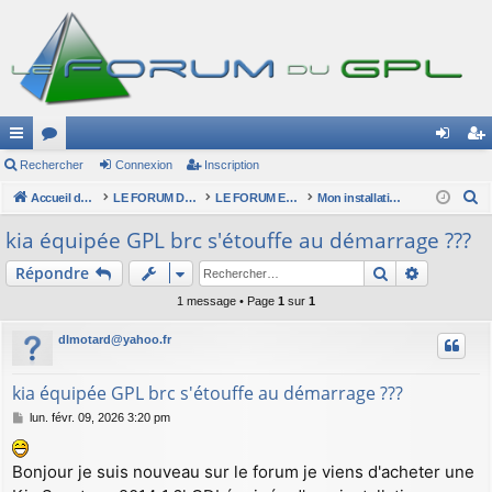
ac
Rechercher
or
Connexion
Inscription
on
ns
R
co
Accueil du forum
u
LE FORUM DU GPL
LE FORUM ET SES INSCRITS
Mon installation GPL !
ne
cri
e
ur
m
xi
pti
kia équipée GPL brc s'étouffe au démarrage ???
c
ci
s
on
on
Rechercher
Recherch
Répondre
h
e
s
1 message • Page
1
sur
1
r
dlmotard@yahoo.fr
c
h
kia équipée GPL brc s'étouffe au démarrage ???
e
r
M
lun. févr. 09, 2026 3:20 pm
e
s
Bonjour je suis nouveau sur le forum je viens d'acheter une
s
a