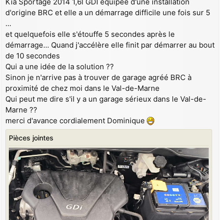
Kia Sportage 2014 1,6l GDI équipée d'une installation
g
d'origine BRC et elle a un démarrage difficile une fois sur 5
e
...
et quelquefois elle s'étouffe 5 secondes après le
démarrage... Quand j'accélère elle finit par démarrer au bout
de 10 secondes
Qui a une idée de la solution ??
Sinon je n'arrive pas à trouver de garage agréé BRC à
proximité de chez moi dans le Val-de-Marne
Qui peut me dire s'il y a un garage sérieux dans le Val-de-
Marne ??
merci d'avance cordialement Dominique
Pièces jointes