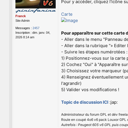
Pour y accéder, cliquez l'icône s
Carte
Franck
Site Admin
Messages :
2457
Pour apparaître sur cette carte
Inscription :
dim. janv. 04,
2026 8:14 am
- Aller dans le menu "Panneau de 
- Aller dans la rubrique "» Editer
- Suivre les étapes numérotées :
1) Positionnez-vous sur la carte
2) Cochez "Oui" à "Apparaître sur
3) Choisissez votre marqueur (pa
4) Renseignez éventuellement un p
l'agrandir)
5) Valider vos modifications !
Topic de discussion ICI
:jap:
Administrateur du forum GPL et dév freela
Roule en coupé 4o6 v6 pack Louxor GPL d
Autrefois : Peugeot 605 v6 GPL puis cou