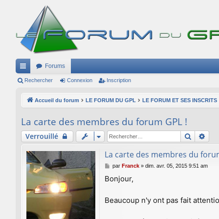
Forums
ac
Rechercher
Connexion
Inscription
co
Accueil du forum
LE FORUM DU GPL
LE FORUM ET SES INSCRITS
ur
La carte des membres du forum GPL !
ci
Recherc
Rec
Verrouillé
s
La carte des membres du foru
M
par
Franck
»
dim. avr. 05, 2015 9:51 am
e
Bonjour,
s
s
a
Beaucoup n'y ont pas fait attenti
g
e