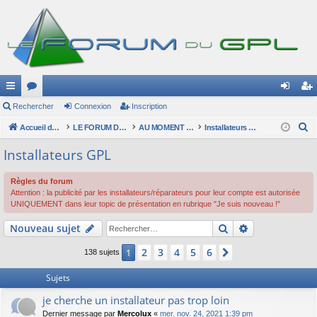
ac
Rechercher
or
Connexion
Inscription
on
ns
R
co
Accueil du forum
u
LE FORUM DU GPL
AU MOMENT DES CHOIX
Installateurs GPL
ne
cri
e
ur
m
xi
pti
Installateurs GPL
c
ci
s
on
on
h
Règles du forum
e
s
Attention : la publicité par les installateurs/réparateurs pour leur compte est autorisée
UNIQUEMENT dans leur topic de présentation en rubrique "Je suis nouveau !"
r
c
Rechercher
Recherche av
Nouveau sujet
h
2
3
4
5
6
1
Suivant
e
138 sujets
r
Sujets
je cherche un installateur pas trop loin
Dernier message par
Mercolux
«
mer. nov. 24, 2021 1:39 pm