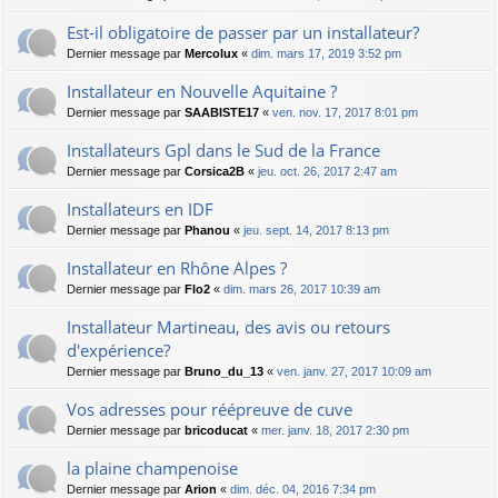
Est-il obligatoire de passer par un installateur?
Dernier message par
Mercolux
«
dim. mars 17, 2019 3:52 pm
Installateur en Nouvelle Aquitaine ?
Dernier message par
SAABISTE17
«
ven. nov. 17, 2017 8:01 pm
Installateurs Gpl dans le Sud de la France
Dernier message par
Corsica2B
«
jeu. oct. 26, 2017 2:47 am
Installateurs en IDF
Dernier message par
Phanou
«
jeu. sept. 14, 2017 8:13 pm
Installateur en Rhône Alpes ?
Dernier message par
Flo2
«
dim. mars 26, 2017 10:39 am
Installateur Martineau, des avis ou retours
d'expérience?
Dernier message par
Bruno_du_13
«
ven. janv. 27, 2017 10:09 am
Vos adresses pour réépreuve de cuve
Dernier message par
bricoducat
«
mer. janv. 18, 2017 2:30 pm
la plaine champenoise
Dernier message par
Arion
«
dim. déc. 04, 2016 7:34 pm