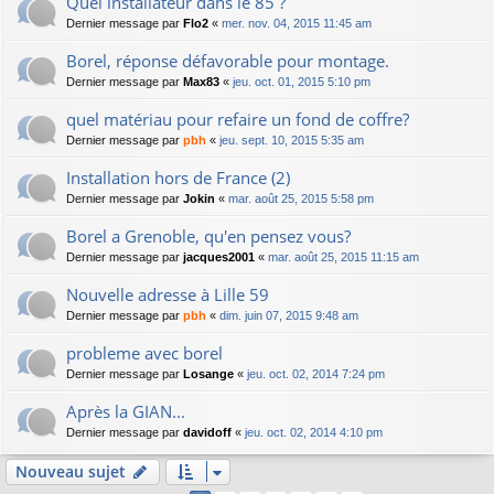
Quel installateur dans le 85 ?
Dernier message par
Flo2
«
mer. nov. 04, 2015 11:45 am
Borel, réponse défavorable pour montage.
Dernier message par
Max83
«
jeu. oct. 01, 2015 5:10 pm
quel matériau pour refaire un fond de coffre?
Dernier message par
pbh
«
jeu. sept. 10, 2015 5:35 am
Installation hors de France (2)
Dernier message par
Jokin
«
mar. août 25, 2015 5:58 pm
Borel a Grenoble, qu'en pensez vous?
Dernier message par
jacques2001
«
mar. août 25, 2015 11:15 am
Nouvelle adresse à Lille 59
Dernier message par
pbh
«
dim. juin 07, 2015 9:48 am
probleme avec borel
Dernier message par
Losange
«
jeu. oct. 02, 2014 7:24 pm
Après la GIAN...
Dernier message par
davidoff
«
jeu. oct. 02, 2014 4:10 pm
Nouveau sujet