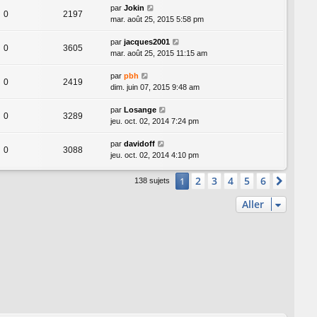
par
Jokin
0
2197
mar. août 25, 2015 5:58 pm
par
jacques2001
0
3605
mar. août 25, 2015 11:15 am
par
pbh
0
2419
dim. juin 07, 2015 9:48 am
par
Losange
0
3289
jeu. oct. 02, 2014 7:24 pm
par
davidoff
0
3088
jeu. oct. 02, 2014 4:10 pm
2
3
4
5
6
1
Suiva
138 sujets
Aller