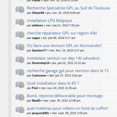
par
Faisal
»
sam. nov. 19, 2016 8:19 pm
Recherche Spécialiste GPL au Sud de Toulouse
par
Olivier09
»
jeu. nov. 10, 2016 8:09 am
installation LPG Belgique
par
wildone
»
mer. mai 21, 2014 7:02 pm
cherche réparateur GPL sur région Albi
par
cagaz
»
lun. juin 06, 2016 5:17 am
Où faire une révision GPL en Normandie?
par
Sandero77
»
mer. févr. 24, 2016 5:27 pm
instalateur serieux sur dep 14( calvados)
par
florentdep14
»
jeu. juin 02, 2011 11:22 am
recherche garage gpl pour revision dans le 72
par
Cedroman
»
dim. juil. 07, 2013 3:02 pm
Quel installateur dans le 85 ?
par
Flo2
»
mer. nov. 04, 2015 11:45 am
Borel, réponse défavorable pour montage.
par
Max83
»
mer. sept. 30, 2015 12:08 pm
quel matériau pour refaire un fond de coffre?
par
jacques2001
»
mer. sept. 09, 2015 2:03 pm