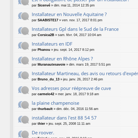
par
Sicenvé
»
dim. mai 11, 2014 12:35 pm
Installateur en Nouvelle Aquitaine ?
par
SAABISTE17
»
ven. nov. 17, 2017 8:01 pm
Installateurs Gpl dans le Sud de la France
par
Corsica2B
»
sam. févr. 04, 2017 10:04 am
Installateurs en IDF
par
Phanou
»
jeu. sept. 14, 2017 8:12 pm
Installateur en Rhône Alpes ?
par
Muranautesavoie
»
dim. mars 19, 2017 5:51 pm
Installateur Martineau, des avis ou retours d'expé
par
Bruno_du_13
»
jeu. janv. 26, 2017 2:46 pm
Vos adresses pour réépreuve de cuve
par
carmelo42
»
mer. janv. 18, 2017 9:18 am
la plaine champenoise
par
thurbault
»
dim. déc. 04, 2016 11:56 am
installateur dans l'est 88 54 57
par
thier
»
jeu. sept. 25, 2008 11:11 am
De roover.