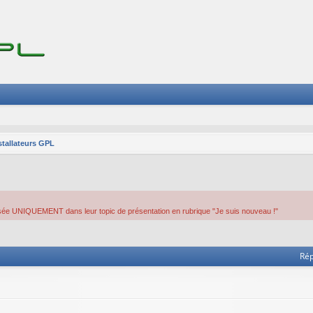
stallateurs GPL
utorisée UNIQUEMENT dans leur topic de présentation en rubrique "Je suis nouveau !"
he avancée
Ré