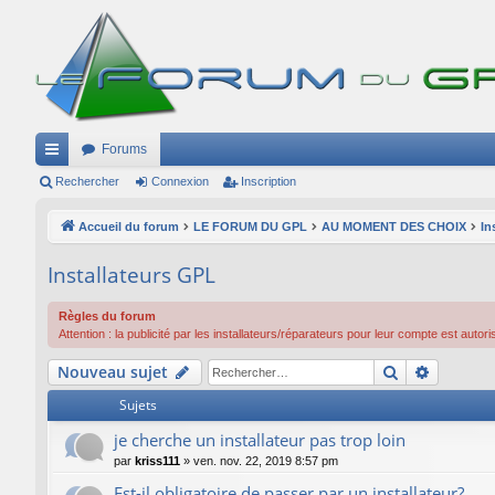
Forums
ac
Rechercher
Connexion
Inscription
co
Accueil du forum
LE FORUM DU GPL
AU MOMENT DES CHOIX
In
ur
Installateurs GPL
ci
s
Règles du forum
Attention : la publicité par les installateurs/réparateurs pour leur compte est a
Rechercher
Recherc
Nouveau sujet
Sujets
je cherche un installateur pas trop loin
par
kriss111
»
ven. nov. 22, 2019 8:57 pm
Est-il obligatoire de passer par un installateur?