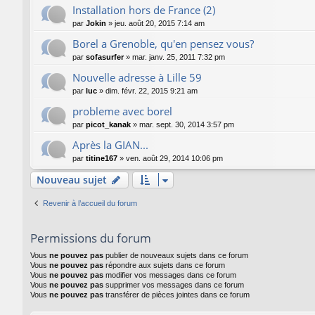
Installation hors de France (2)
par
Jokin
»
jeu. août 20, 2015 7:14 am
Borel a Grenoble, qu'en pensez vous?
par
sofasurfer
»
mar. janv. 25, 2011 7:32 pm
Nouvelle adresse à Lille 59
par
luc
»
dim. févr. 22, 2015 9:21 am
probleme avec borel
par
picot_kanak
»
mar. sept. 30, 2014 3:57 pm
Après la GIAN...
par
titine167
»
ven. août 29, 2014 10:06 pm
Nouveau sujet
Revenir à l’accueil du forum
Permissions du forum
Vous
ne pouvez pas
publier de nouveaux sujets dans ce forum
Vous
ne pouvez pas
répondre aux sujets dans ce forum
Vous
ne pouvez pas
modifier vos messages dans ce forum
Vous
ne pouvez pas
supprimer vos messages dans ce forum
Vous
ne pouvez pas
transférer de pièces jointes dans ce forum