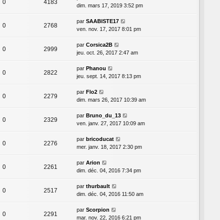
0
4183
dim. mars 17, 2019 3:52 pm
par
SAABISTE17
0
2768
ven. nov. 17, 2017 8:01 pm
par
Corsica2B
0
2999
jeu. oct. 26, 2017 2:47 am
par
Phanou
0
2822
jeu. sept. 14, 2017 8:13 pm
par
Flo2
0
2279
dim. mars 26, 2017 10:39 am
par
Bruno_du_13
0
2329
ven. janv. 27, 2017 10:09 am
par
bricoducat
0
2276
mer. janv. 18, 2017 2:30 pm
par
Arion
0
2261
dim. déc. 04, 2016 7:34 pm
par
thurbault
0
2517
dim. déc. 04, 2016 11:50 am
par
Scorpion
0
2291
mar. nov. 22, 2016 6:21 pm