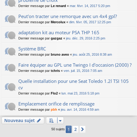
problème de choix
Dernier message par
Le renard
«
mar. févr. 14, 2017 5:20 pm
Peut'on tracter une remorque avec un 4x4 gpl?
Dernier message par
Mercolux
«
dim. févr. 05, 2017 12:25 pm
adaptation kit au moteur PSA THP 165
Dernier message par
gazgaz
«
jeu. déc. 29, 2016 2:25 pm
Système BRC
Dernier message par
bruno aveo
«
jeu. août 25, 2016 8:38 am
Faire équiper au GPL une Twingo I d'occasion (2000) ?
Dernier message par
tchris
«
ven. juil. 15, 2016 7:05 am
Quelle installation pour une Seat Toledo 1.2l TSI 105
cv
Dernier message par
Flo2
«
lun. mai 23, 2016 5:18 pm
Emplacement orifice de remplissage
Dernier message par
pbh
«
jeu. avr. 14, 2016 4:59 am
Nouveau sujet
2
1
Suivant
50 sujets