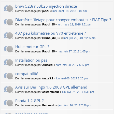
bmw 523i n53b25 injection directe
Dernier message par
joe23
«
mar. sept. 18, 2018 5:07 am
Diamètre filetage pour changer embout sur FIAT Tipo ?
Dernier message par
Raoul_95
«
lun. mars 12, 2018 3:51 pm
407 peu kilométrée ou V70 entretenue ?
Dernier message par
Bruno_du_13
«
mer. juil. 26, 2017 9:36 am
Huile moteur GPL ?
Dernier message par
Raoul_95
«
mar. juin 27, 2017 1:05 pm
Installation ou pas
Dernier message par
Alucard
«
sam. mai 20, 2017 5:17 pm
compatibilité
Dernier message par
tazzz3.2
«
lun. mai 08, 2017 2:20 pm
Avis sur Berlingo 1,6 2008 GPL allemand
Dernier message par
castorameur
«
lun. avr. 24, 2017 8:36 pm
Panda 1.2 GPL ?
Dernier message par
Percussio
«
jeu. févr. 16, 2017 7:26 pm