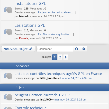
Installateurs GPL
Sujets
:
138
,
Messages
:
0
Dernier message :
Re: je cherche un installateu…
par
Mercolux
, mer. nov. 24, 2021 1:39 pm
Les stations GPL
Sujets
:
118
,
Messages
:
0
Dernier message :
Re: Site: stations.gpl.online…
par
Franck
, sam. août 30, 2025 7:52 pm
Rechercher
Recherche av
Nouveau sujet
2
1
Suivant
50 sujets
Annonces
Liste des contrôles techniques agréés GPL en France
Dernier message par
little_buddha
«
lun. août 14, 2017 4:32 pm
Sujets
peugeot Partner Puretech 1.2 GPL
Dernier message par
iso14000
«
mar. nov. 19, 2024 5:18 pm
Controle technique