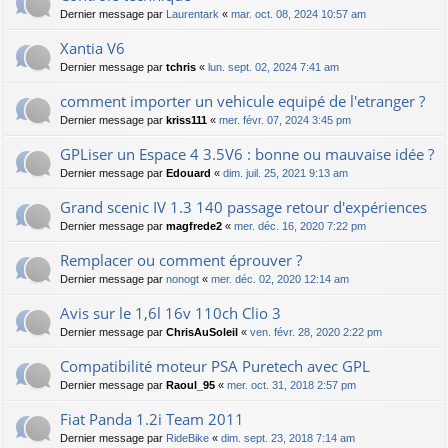
Dernier message par
Laurentark
«
mar. oct. 08, 2024 10:57 am
Xantia V6
Dernier message par
tchris
«
lun. sept. 02, 2024 7:41 am
comment importer un vehicule equipé de l'etranger ?
Dernier message par
kriss111
«
mer. févr. 07, 2024 3:45 pm
GPLiser un Espace 4 3.5V6 : bonne ou mauvaise idée ?
Dernier message par
Edouard
«
dim. juil. 25, 2021 9:13 am
Grand scenic IV 1.3 140 passage retour d'expériences
Dernier message par
magfrede2
«
mer. déc. 16, 2020 7:22 pm
Remplacer ou comment éprouver ?
Dernier message par
nonogt
«
mer. déc. 02, 2020 12:14 am
Avis sur le 1,6l 16v 110ch Clio 3
Dernier message par
ChrisAuSoleil
«
ven. févr. 28, 2020 2:22 pm
Compatibilité moteur PSA Puretech avec GPL
Dernier message par
Raoul_95
«
mer. oct. 31, 2018 2:57 pm
Fiat Panda 1.2i Team 2011
Dernier message par
RideBike
«
dim. sept. 23, 2018 7:14 am