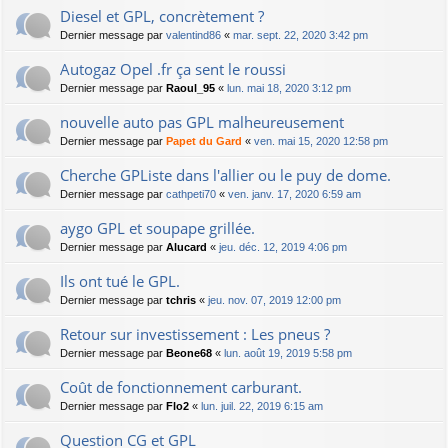
Diesel et GPL, concrètement ?
Dernier message par
valentind86
«
mar. sept. 22, 2020 3:42 pm
Autogaz Opel .fr ça sent le roussi
Dernier message par
Raoul_95
«
lun. mai 18, 2020 3:12 pm
nouvelle auto pas GPL malheureusement
Dernier message par
Papet du Gard
«
ven. mai 15, 2020 12:58 pm
Cherche GPListe dans l'allier ou le puy de dome.
Dernier message par
cathpeti70
«
ven. janv. 17, 2020 6:59 am
aygo GPL et soupape grillée.
Dernier message par
Alucard
«
jeu. déc. 12, 2019 4:06 pm
Ils ont tué le GPL.
Dernier message par
tchris
«
jeu. nov. 07, 2019 12:00 pm
Retour sur investissement : Les pneus ?
Dernier message par
Beone68
«
lun. août 19, 2019 5:58 pm
Coût de fonctionnement carburant.
Dernier message par
Flo2
«
lun. juil. 22, 2019 6:15 am
Question CG et GPL