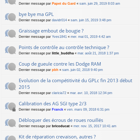
Dernier message par
Papet du Gard
«
sam. juin 29, 2019 8:03 am
bye bye ma GPL
Dernier message par
davidr014
«
sam. juin 15, 2019 3:48 pm
Graissage embout de bougie ?
Dernier message par
Yves1841
«
mer. mai 01, 2019 4:42 am
Points de contrôle au contrôle technique ?
Dernier message par
little_buddha
«
mar. août 21, 2018 1:37 pm
Coup de gueule contre les Dodge RAM
Dernier message par
pbh
«
sam. juin 02, 2018 9:40 pm
Evolution de la compétitivité du GPLc fin 2013 début
2015
Dernier message par
claricia72
«
mar. avr. 10, 2018 12:34 pm
Calibration des AG SGI type 2/3
Dernier message par
Franck
«
ven. mars 09, 2018 6:31 pm
Débloquer des écrous de roues rouillés
Dernier message par
bricoducat
«
mer. nov. 15, 2017 10:41 am
Kit de réparation crevaison, autres ?