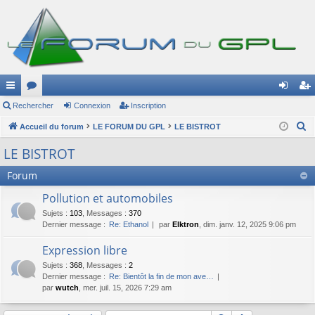
ac
Rechercher
or
Connexion
Inscription
on
ns
R
co
Accueil du forum
u
LE FORUM DU GPL
LE BISTROT
ne
cri
e
ur
m
xi
pti
LE BISTROT
c
ci
s
on
on
h
Forum
e
s
Pollution et automobiles
r
Sujets
:
103
,
Messages
:
370
c
Dernier message :
Re: Ethanol
par
Elktron
, dim. janv. 12, 2025 9:06 pm
h
Expression libre
e
r
Sujets
:
368
,
Messages
:
2
Dernier message :
Re: Bientôt la fin de mon ave…
par
wutch
, mer. juil. 15, 2026 7:29 am