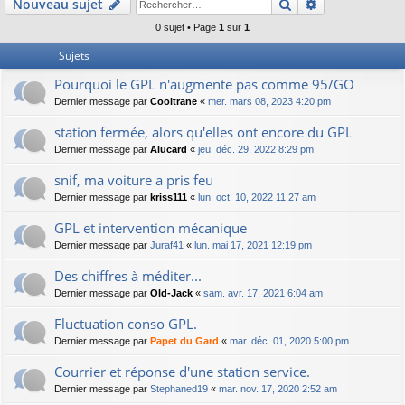
Rechercher
Recherche av
Nouveau sujet
0 sujet • Page
1
sur
1
Sujets
Pourquoi le GPL n'augmente pas comme 95/GO
Dernier message par
Cooltrane
«
mer. mars 08, 2023 4:20 pm
station fermée, alors qu'elles ont encore du GPL
Dernier message par
Alucard
«
jeu. déc. 29, 2022 8:29 pm
snif, ma voiture a pris feu
Dernier message par
kriss111
«
lun. oct. 10, 2022 11:27 am
GPL et intervention mécanique
Dernier message par
Juraf41
«
lun. mai 17, 2021 12:19 pm
Des chiffres à méditer...
Dernier message par
Old-Jack
«
sam. avr. 17, 2021 6:04 am
Fluctuation conso GPL.
Dernier message par
Papet du Gard
«
mar. déc. 01, 2020 5:00 pm
Courrier et réponse d'une station service.
Dernier message par
Stephaned19
«
mar. nov. 17, 2020 2:52 am