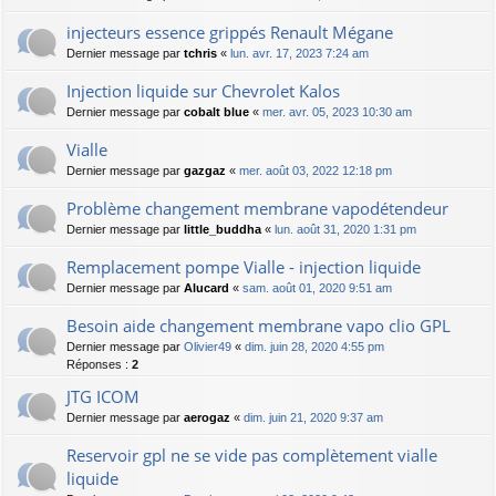
injecteurs essence grippés Renault Mégane
Dernier message par
tchris
«
lun. avr. 17, 2023 7:24 am
Injection liquide sur Chevrolet Kalos
Dernier message par
cobalt blue
«
mer. avr. 05, 2023 10:30 am
Vialle
Dernier message par
gazgaz
«
mer. août 03, 2022 12:18 pm
Problème changement membrane vapodétendeur
Dernier message par
little_buddha
«
lun. août 31, 2020 1:31 pm
Remplacement pompe Vialle - injection liquide
Dernier message par
Alucard
«
sam. août 01, 2020 9:51 am
Besoin aide changement membrane vapo clio GPL
Dernier message par
Olivier49
«
dim. juin 28, 2020 4:55 pm
Réponses :
2
JTG ICOM
Dernier message par
aerogaz
«
dim. juin 21, 2020 9:37 am
Reservoir gpl ne se vide pas complètement vialle
liquide