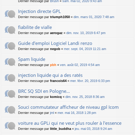
Dernier message par
Brush
«
sam. mai 02, 2020 9:43 am
Injection directe GPL
Dernier message par
triumph1050
«
dim. mars 01, 2020 7:48 am
fiabilite de vialle
Dernier message par
aerogaz
«
dim. nov. 10, 2019 6:47 pm
Guide d'emploi Logiciel Landi renzo
Dernier message par
negob
«
mer. sept. 04, 2019 11:21 am
Spam liquide
Dernier message par
pbh
«
ven. août 02, 2019 4:54 am
injection liquide qui a des ratés
Dernier message par
francois64
«
mer. févr. 20, 2019 6:33 pm
BRC SQ SDI en Pologne...
Dernier message par
komicq
«
dim. nov. 25, 2018 8:36 am
Souci commutateur afficheur de niveau gpl Icom
Dernier message par
jml
«
mer. mai 16, 2018 1:28 pm
voiture au GPLi qui ne veut plus rouler à l'essence
Dernier message par
little_buddha
«
jeu. mai 03, 2018 9:24 am