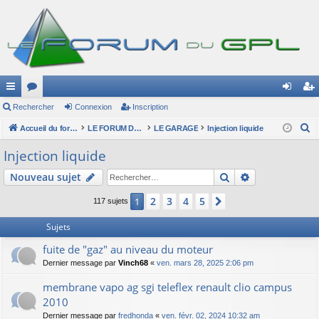
ac
Rechercher
or
Connexion
Inscription
on
ns
R
co
Accueil du forum
u
LE FORUM DU GPL
LE GARAGE
Injection liquide
ne
cri
e
ur
m
xi
pti
Injection liquide
c
ci
s
on
on
Rechercher
Recherche av
Nouveau sujet
h
e
s
2
3
4
5
1
Suivant
117 sujets
r
c
Sujets
h
fuite de "gaz" au niveau du moteur
e
Dernier message par
Vinch68
«
ven. mars 28, 2025 2:06 pm
r
membrane vapo ag sgi teleflex renault clio campus
2010
Dernier message par
fredhonda
«
ven. févr. 02, 2024 10:32 am