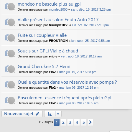
mondeo ne bascule plus au gpl
Dernier message par
mondeo2000
«
sam. déc. 16, 2017 3:28 pm
Vialle présent au salon Equip Auto 2017
Dernier message par
triumph1050
«
lun. oct. 02, 2017 5:19 pm
Fuite sur coupleur Vialle
Dernier message par
FBOUTRON
«
lun. sept. 25, 2017 9:56 am
Soucis sur GPLi Vialle à chaud
Dernier message par
eric-v
«
ven. août 18, 2017 10:17 am
Grand Cherokee 5.7 Hemi
Dernier message par
Flo2
«
mer. juil. 19, 2017 5:58 pm
Quelle quantité dans vos réservois avec pompe ?
Dernier message par
Flo2
«
mar. juin 06, 2017 12:18 pm
Basculement essence fréquent après plein Gpl
Dernier message par
Flo2
«
mar. juin 06, 2017 10:05 am
Nouveau sujet
2
3
4
5
1
Suivant
117 sujets