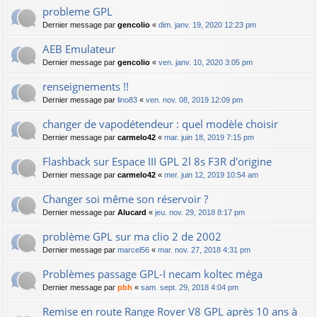
probleme GPL
Dernier message par
gencolio
«
dim. janv. 19, 2020 12:23 pm
AEB Emulateur
Dernier message par
gencolio
«
ven. janv. 10, 2020 3:05 pm
renseignements !!
Dernier message par
lino83
«
ven. nov. 08, 2019 12:09 pm
changer de vapodétendeur : quel modèle choisir
Dernier message par
carmelo42
«
mar. juin 18, 2019 7:15 pm
Flashback sur Espace III GPL 2l 8s F3R d'origine
Dernier message par
carmelo42
«
mer. juin 12, 2019 10:54 am
Changer soi même son réservoir ?
Dernier message par
Alucard
«
jeu. nov. 29, 2018 8:17 pm
problème GPL sur ma clio 2 de 2002
Dernier message par
marcel56
«
mar. nov. 27, 2018 4:31 pm
Problèmes passage GPL-I necam koltec méga
Dernier message par
pbh
«
sam. sept. 29, 2018 4:04 pm
Remise en route Range Rover V8 GPL après 10 ans à