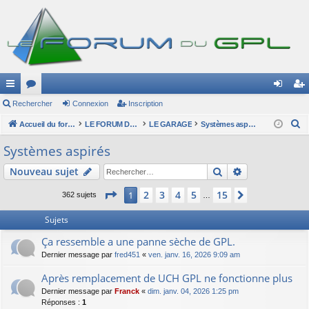
ac
Rechercher
or
Connexion
Inscription
on
ns
R
co
Accueil du forum
u
LE FORUM DU GPL
LE GARAGE
Systèmes aspirés
ne
cri
e
ur
m
xi
pti
Systèmes aspirés
c
ci
s
on
on
Rechercher
Recherche av
Nouveau sujet
h
e
s
Page
1
sur
15
2
3
4
5
15
1
Suivant
362 sujets
…
r
c
Sujets
h
Ça ressemble a une panne sèche de GPL.
e
Dernier message par
fred451
«
ven. janv. 16, 2026 9:09 am
r
Après remplacement de UCH GPL ne fonctionne plus
Dernier message par
Franck
«
dim. janv. 04, 2026 1:25 pm
Réponses :
1