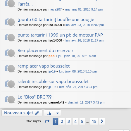
l'arrêt...
Dernier message par
meca207
«
mar. mai 01, 2018 9:14 pm
[punto 60 tartarini] bouffe une bougie
Dernier message par
iso14000
«
lun. avr. 23, 2018 10:02 pm
punto tartarini 1999 un pb de moteur PAP
Dernier message par
iso14000
«
lun. avr. 16, 2018 11:17 am
Remplacement du reservoir
Dernier message par
pbh
«
jeu. janv. 18, 2018 6:18 am
remplacer vapo bousselet
Dernier message par
jp-19
«
lun. janv. 08, 2018 5:16 pm
ralenti instable sur vapo broussolet
Dernier message par
jp-19
«
dim. déc. 24, 2017 3:24 pm
Le "Blos" BRC ???
Dernier message par
carmelo42
«
dim. juin 11, 2017 3:42 pm
Nouveau sujet
Page
1
sur
15
2
3
4
5
15
1
Suivant
362 sujets
…