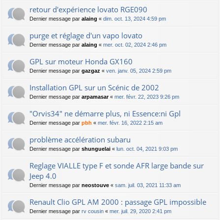
retour d'expérience lovato RGE090
Dernier message par
alaing
«
dim. oct. 13, 2024 4:59 pm
purge et réglage d'un vapo lovato
Dernier message par
alaing
«
mer. oct. 02, 2024 2:46 pm
GPL sur moteur Honda GX160
Dernier message par
gazgaz
«
ven. janv. 05, 2024 2:59 pm
Installation GPL sur un Scénic de 2002
Dernier message par
arpamasar
«
mer. févr. 22, 2023 9:26 pm
"Orvis34" ne démarre plus, ni Essence:ni Gpl
Dernier message par
pbh
«
mer. févr. 16, 2022 2:15 am
problème accélération subaru
Dernier message par
shunguelai
«
lun. oct. 04, 2021 9:03 pm
Reglage VIALLE type F et sonde AFR large bande sur
Jeep 4.0
Dernier message par
neostouve
«
sam. juil. 03, 2021 11:33 am
Renault Clio GPL AM 2000 : passage GPL impossible
Dernier message par
rv cousin
«
mer. juil. 29, 2020 2:41 pm