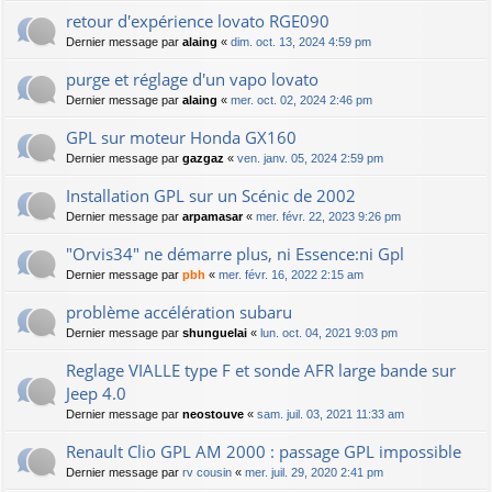
retour d'expérience lovato RGE090
Dernier message par
alaing
«
dim. oct. 13, 2024 4:59 pm
purge et réglage d'un vapo lovato
Dernier message par
alaing
«
mer. oct. 02, 2024 2:46 pm
GPL sur moteur Honda GX160
Dernier message par
gazgaz
«
ven. janv. 05, 2024 2:59 pm
Installation GPL sur un Scénic de 2002
Dernier message par
arpamasar
«
mer. févr. 22, 2023 9:26 pm
"Orvis34" ne démarre plus, ni Essence:ni Gpl
Dernier message par
pbh
«
mer. févr. 16, 2022 2:15 am
problème accélération subaru
Dernier message par
shunguelai
«
lun. oct. 04, 2021 9:03 pm
Reglage VIALLE type F et sonde AFR large bande sur
Jeep 4.0
Dernier message par
neostouve
«
sam. juil. 03, 2021 11:33 am
Renault Clio GPL AM 2000 : passage GPL impossible
Dernier message par
rv cousin
«
mer. juil. 29, 2020 2:41 pm