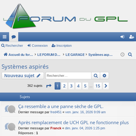
ac
Rechercher
or
Connexion
Inscription
on
ns
R
co
Accueil du forum
u
LE FORUM DU GPL
LE GARAGE
Systèmes aspirés
ne
cri
e
ur
m
xi
pti
Systèmes aspirés
c
ci
s
on
on
Rechercher
Recherche av
Nouveau sujet
h
e
s
Page
1
sur
15
2
3
4
5
15
1
Suivant
362 sujets
…
r
c
Sujets
h
Ça ressemble a une panne sèche de GPL.
e
Dernier message par
fred451
«
ven. janv. 16, 2026 9:09 am
r
Après remplacement de UCH GPL ne fonctionne plus
Dernier message par
Franck
«
dim. janv. 04, 2026 1:25 pm
Réponses :
1