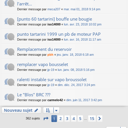
l'arrêt...
Dernier message par
meca207
«
mar. mai 01, 2018 9:14 pm
[punto 60 tartarini] bouffe une bougie
Dernier message par
iso14000
«
lun. avr. 23, 2018 10:02 pm
punto tartarini 1999 un pb de moteur PAP
Dernier message par
iso14000
«
lun. avr. 16, 2018 11:17 am
Remplacement du reservoir
Dernier message par
pbh
«
jeu. janv. 18, 2018 6:18 am
remplacer vapo bousselet
Dernier message par
jp-19
«
lun. janv. 08, 2018 5:16 pm
ralenti instable sur vapo broussolet
Dernier message par
jp-19
«
dim. déc. 24, 2017 3:24 pm
Le "Blos" BRC ???
Dernier message par
carmelo42
«
dim. juin 11, 2017 3:42 pm
Nouveau sujet
Page
1
sur
15
2
3
4
5
15
1
Suivant
362 sujets
…