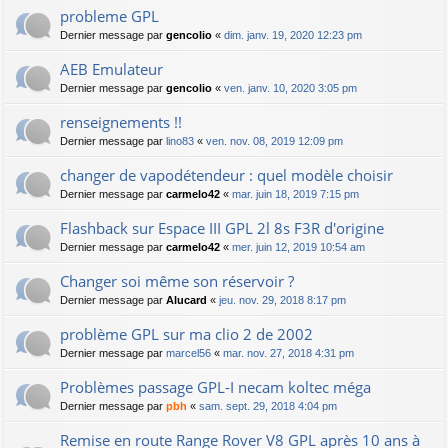
probleme GPL
Dernier message par
gencolio
«
dim. janv. 19, 2020 12:23 pm
AEB Emulateur
Dernier message par
gencolio
«
ven. janv. 10, 2020 3:05 pm
renseignements !!
Dernier message par
lino83
«
ven. nov. 08, 2019 12:09 pm
changer de vapodétendeur : quel modèle choisir
Dernier message par
carmelo42
«
mar. juin 18, 2019 7:15 pm
Flashback sur Espace III GPL 2l 8s F3R d'origine
Dernier message par
carmelo42
«
mer. juin 12, 2019 10:54 am
Changer soi même son réservoir ?
Dernier message par
Alucard
«
jeu. nov. 29, 2018 8:17 pm
problème GPL sur ma clio 2 de 2002
Dernier message par
marcel56
«
mar. nov. 27, 2018 4:31 pm
Problèmes passage GPL-I necam koltec méga
Dernier message par
pbh
«
sam. sept. 29, 2018 4:04 pm
Remise en route Range Rover V8 GPL après 10 ans à