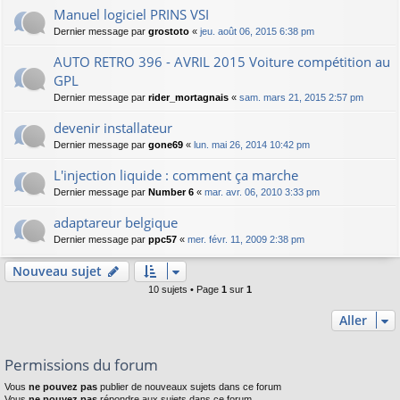
Manuel logiciel PRINS VSI
Dernier message par
grostoto
«
jeu. août 06, 2015 6:38 pm
AUTO RETRO 396 - AVRIL 2015 Voiture compétition au
GPL
Dernier message par
rider_mortagnais
«
sam. mars 21, 2015 2:57 pm
devenir installateur
Dernier message par
gone69
«
lun. mai 26, 2014 10:42 pm
L'injection liquide : comment ça marche
Dernier message par
Number 6
«
mar. avr. 06, 2010 3:33 pm
adaptareur belgique
Dernier message par
ppc57
«
mer. févr. 11, 2009 2:38 pm
Nouveau sujet
10 sujets • Page
1
sur
1
Aller
Permissions du forum
Vous
ne pouvez pas
publier de nouveaux sujets dans ce forum
Vous
ne pouvez pas
répondre aux sujets dans ce forum