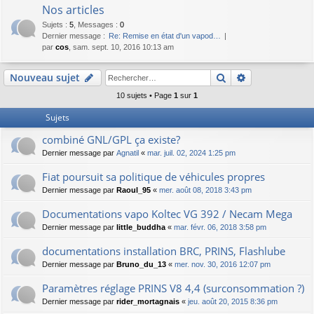
Nos articles
Sujets
:
5
,
Messages
:
0
Dernier message :
Re: Remise en état d'un vapod…
par
cos
, sam. sept. 10, 2016 10:13 am
Rechercher
Recherche av
Nouveau sujet
10 sujets • Page
1
sur
1
Sujets
combiné GNL/GPL ça existe?
Dernier message par
Agnatil
«
mar. juil. 02, 2024 1:25 pm
Fiat poursuit sa politique de véhicules propres
Dernier message par
Raoul_95
«
mer. août 08, 2018 3:43 pm
Documentations vapo Koltec VG 392 / Necam Mega
Dernier message par
little_buddha
«
mar. févr. 06, 2018 3:58 pm
documentations installation BRC, PRINS, Flashlube
Dernier message par
Bruno_du_13
«
mer. nov. 30, 2016 12:07 pm
Paramètres réglage PRINS V8 4,4 (surconsommation ?)
Dernier message par
rider_mortagnais
«
jeu. août 20, 2015 8:36 pm