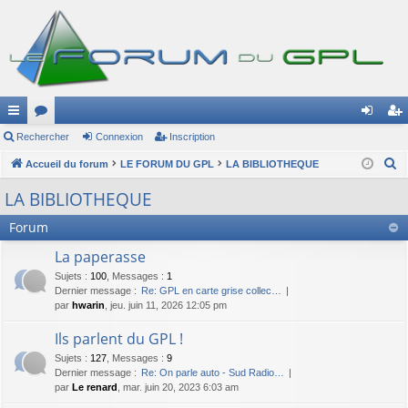
ac
Rechercher
or
Connexion
Inscription
on
ns
R
co
Accueil du forum
u
LE FORUM DU GPL
LA BIBLIOTHEQUE
ne
cri
e
ur
m
xi
pti
LA BIBLIOTHEQUE
c
ci
s
on
on
h
Forum
e
s
La paperasse
r
Sujets
:
100
,
Messages
:
1
c
Dernier message :
Re: GPL en carte grise collec…
h
par
hwarin
, jeu. juin 11, 2026 12:05 pm
e
Ils parlent du GPL !
r
Sujets
:
127
,
Messages
:
9
Dernier message :
Re: On parle auto - Sud Radio…
par
Le renard
, mar. juin 20, 2023 6:03 am