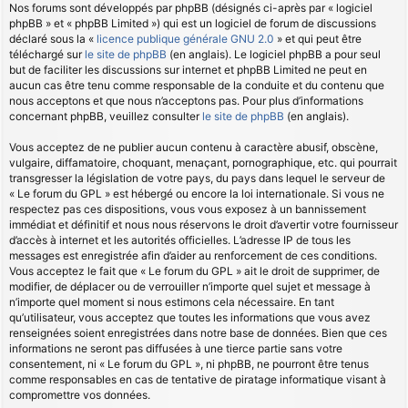
Nos forums sont développés par phpBB (désignés ci-après par « logiciel
phpBB » et « phpBB Limited ») qui est un logiciel de forum de discussions
déclaré sous la «
licence publique générale GNU 2.0
» et qui peut être
téléchargé sur
le site de phpBB
(en anglais). Le logiciel phpBB a pour seul
but de faciliter les discussions sur internet et phpBB Limited ne peut en
aucun cas être tenu comme responsable de la conduite et du contenu que
nous acceptons et que nous n’acceptons pas. Pour plus d’informations
concernant phpBB, veuillez consulter
le site de phpBB
(en anglais).
Vous acceptez de ne publier aucun contenu à caractère abusif, obscène,
vulgaire, diffamatoire, choquant, menaçant, pornographique, etc. qui pourrait
transgresser la législation de votre pays, du pays dans lequel le serveur de
« Le forum du GPL » est hébergé ou encore la loi internationale. Si vous ne
respectez pas ces dispositions, vous vous exposez à un bannissement
immédiat et définitif et nous nous réservons le droit d’avertir votre fournisseur
d’accès à internet et les autorités officielles. L’adresse IP de tous les
messages est enregistrée afin d’aider au renforcement de ces conditions.
Vous acceptez le fait que « Le forum du GPL » ait le droit de supprimer, de
modifier, de déplacer ou de verrouiller n’importe quel sujet et message à
n’importe quel moment si nous estimons cela nécessaire. En tant
qu’utilisateur, vous acceptez que toutes les informations que vous avez
renseignées soient enregistrées dans notre base de données. Bien que ces
informations ne seront pas diffusées à une tierce partie sans votre
consentement, ni « Le forum du GPL », ni phpBB, ne pourront être tenus
comme responsables en cas de tentative de piratage informatique visant à
compromettre vos données.