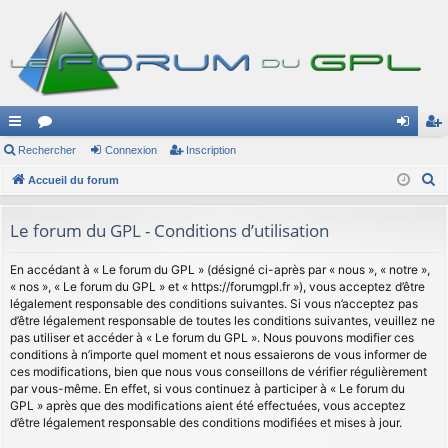
ac
Rechercher
or
Connexion
Inscription
on
ns
R
co
Accueil du forum
u
ne
cri
e
ur
m
xi
pti
c
Le forum du GPL - Conditions d’utilisation
ci
s
on
on
h
e
En accédant à « Le forum du GPL » (désigné ci-après par « nous », « notre »,
s
« nos », « Le forum du GPL » et « https://forumgpl.fr »), vous acceptez d’être
r
légalement responsable des conditions suivantes. Si vous n’acceptez pas
c
d’être légalement responsable de toutes les conditions suivantes, veuillez ne
h
pas utiliser et accéder à « Le forum du GPL ». Nous pouvons modifier ces
conditions à n’importe quel moment et nous essaierons de vous informer de
e
ces modifications, bien que nous vous conseillons de vérifier régulièrement
r
par vous-même. En effet, si vous continuez à participer à « Le forum du
GPL » après que des modifications aient été effectuées, vous acceptez
d’être légalement responsable des conditions modifiées et mises à jour.