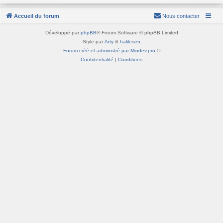
Accueil du forum
Nous contacter
Développé par
phpBB
® Forum Software © phpBB Limited
Style par
Arty
&
halilesen
Forum créé et administré par Mindev.pro
©
Confidentialité
|
Conditions