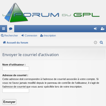
ac
Rechercher
or
Connexion
Inscription
on
ns
R
co
Accueil du forum
u
ne
cri
e
ur
m
xi
pti
c
Envoyer le courriel d’activation
ci
s
on
on
h
e
s
Nom d’utilisateur :
r
c
Adresse de courriel :
h
Cette adresse doit correspondre à l’adresse de courriel associée à votre compte. Si
vous ne l’avez jamais modifié depuis le panneau de contrôle de l’utilisateur, il s’agit de
e
l’adresse de courriel que vous avez spécifiée lors de votre inscription.
r