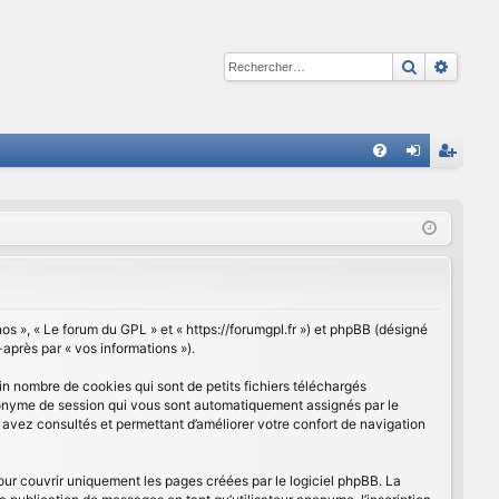
Recherche
Reche
R
FA
on
ns
Q
ne
cri
xi
pti
on
on
nos », « Le forum du GPL » et « https://forumgpl.fr ») et phpBB (désigné
-après par « vos informations »).
n nombre de cookies qui sont de petits fichiers téléchargés
 anonyme de session qui vous sont automatiquement assignés par le
s avez consultés et permettant d’améliorer votre confort de navigation
ur couvrir uniquement les pages créées par le logiciel phpBB. La