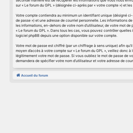
seconde manière est de récupérer les informations que vous nous envoye
sur « Le forum du GPL » (désignée ci-après par « votre compte ») et le
Votre compte contiendra au minimum un identifiant unique (désigné ci-a
de passe ») et une adresse de courriel personnelle. Les informations d
les informations, en-dehors de votre nom d’utilisateur, de votre mot de p
« Le forum du GPL ». Dans tous les cas, vous pouvez contrôler quelles 
logiciel phpBB depuis une option disponible sur votre compte.
Votre mot de passe est chiffré (par un chiffrage à sens unique) afin qu’i
moyen d’accès à votre compte sur « Le forum du GPL », veillez donc à 
légitimement votre mot de passe. Si vous oubliez le mot de passe de vot
demandera de spécifier votre nom d’utilisateur et votre adresse de cour
Accueil du forum