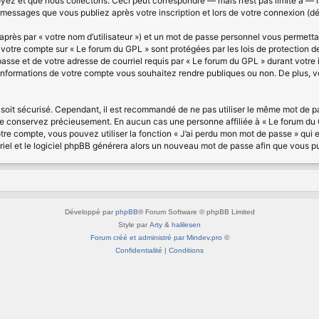
z et que nous collectons. Ceci peut correspondre — mais n’est pas limité à — la 
s messages que vous publiez après votre inscription et lors de votre connexion (d
près par « votre nom d’utilisateur ») et un mot de passe personnel vous permett
e votre compte sur « Le forum du GPL » sont protégées par les lois de protection 
asse et de votre adresse de courriel requis par « Le forum du GPL » durant votre in
informations de votre compte vous souhaitez rendre publiques ou non. De plus, v
l soit sécurisé. Cependant, il est recommandé de ne pas utiliser le même mot de pas
le conservez précieusement. En aucun cas une personne affiliée à « Le forum du 
re compte, vous pouvez utiliser la fonction « J’ai perdu mon mot de passe » qui e
riel et le logiciel phpBB générera alors un nouveau mot de passe afin que vous p
Développé par
phpBB
® Forum Software © phpBB Limited
Style par
Arty
&
halilesen
Forum créé et administré par Mindev.pro
©
Confidentialité
|
Conditions