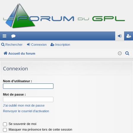
ac
Rechercher
or
Connexion
Inscription
on
ns
R
co
Accueil du forum
u
ne
cri
e
ur
m
xi
pti
c
Connexion
ci
s
on
on
h
e
s
Nom d’utilisateur :
r
c
Mot de passe :
h
e
J’ai oublié mon mot de passe
Renvoyer le courriel d’activation
r
Se souvenir de moi
Masquer ma présence lors de cette session