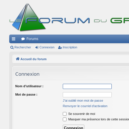
Forums
ac
Rechercher
Connexion
Inscription
co
Accueil du forum
ur
Connexion
ci
s
Nom d’utilisateur :
Mot de passe :
J’ai oublié mon mot de passe
Renvoyer le courriel d’activation
Se souvenir de moi
Masquer ma présence lors de cette sessio