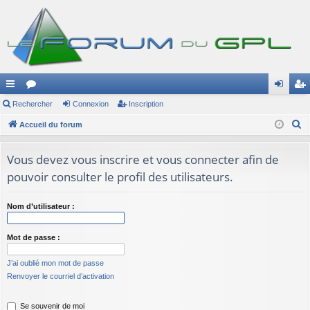
ac
Rechercher
or
Connexion
Inscription
on
ns
R
co
Accueil du forum
u
ne
cri
e
ur
m
xi
pti
c
Vous devez vous inscrire et vous connecter afin de
ci
s
on
on
h
pouvoir consulter le profil des utilisateurs.
e
s
r
Nom d’utilisateur :
c
h
Mot de passe :
e
r
J’ai oublié mon mot de passe
Renvoyer le courriel d’activation
Se souvenir de moi