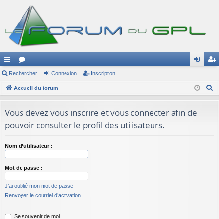
ac
Rechercher
or
Connexion
Inscription
on
ns
R
co
Accueil du forum
u
ne
cri
e
ur
m
xi
pti
c
Vous devez vous inscrire et vous connecter afin de
ci
s
on
on
h
pouvoir consulter le profil des utilisateurs.
e
s
r
Nom d’utilisateur :
c
h
Mot de passe :
e
r
J’ai oublié mon mot de passe
Renvoyer le courriel d’activation
Se souvenir de moi