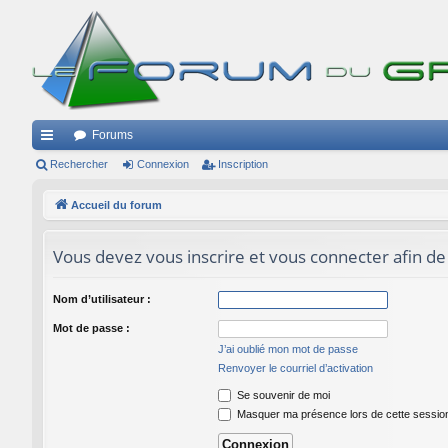
Forums
ac
Rechercher
Connexion
Inscription
co
Accueil du forum
ur
Vous devez vous inscrire et vous connecter afin de p
ci
s
Nom d’utilisateur :
Mot de passe :
J’ai oublié mon mot de passe
Renvoyer le courriel d’activation
Se souvenir de moi
Masquer ma présence lors de cette sessio