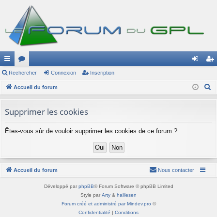
ac
Rechercher
or
Connexion
Inscription
on
ns
R
co
Accueil du forum
u
ne
cri
e
ur
m
xi
pti
c
Supprimer les cookies
ci
s
on
on
h
e
Êtes-vous sûr de vouloir supprimer les cookies de ce forum ?
s
r
c
h
Accueil du forum
Nous contacter
e
r
Développé par
phpBB
® Forum Software © phpBB Limited
Style par
Arty
&
halilesen
Forum créé et administré par Mindev.pro
©
Confidentialité
|
Conditions