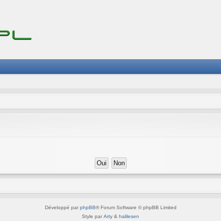
Développé par
phpBB
® Forum Software © phpBB Limited
Style par
Arty
&
halilesen