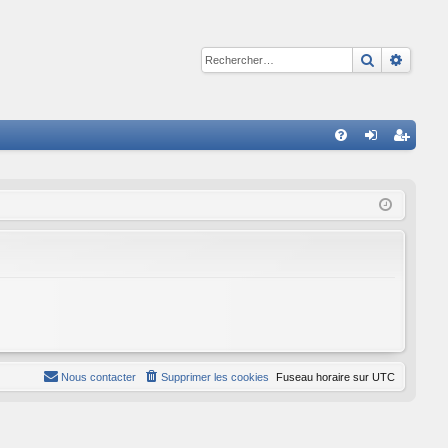
Recherche
Reche
R
FA
on
ns
Q
ne
cri
xi
pti
on
on
Nous contacter
Supprimer les cookies
Fuseau horaire sur
UTC