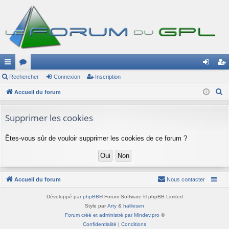
ac
Rechercher
or
Connexion
Inscription
on
ns
R
co
Accueil du forum
u
ne
cri
e
ur
m
xi
pti
c
Supprimer les cookies
ci
s
on
on
h
e
Êtes-vous sûr de vouloir supprimer les cookies de ce forum ?
s
r
c
h
Accueil du forum
Nous contacter
e
r
Développé par
phpBB
® Forum Software © phpBB Limited
Style par
Arty
&
halilesen
Forum créé et administré par Mindev.pro
©
Confidentialité
|
Conditions